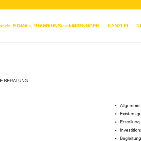
HOME
ÜBER UNS
LEISTUNGEN
KANZLEI
N
HE BERATUNG
Allgemeine
Existenzg
Erstellung
Investitio
Begleitun